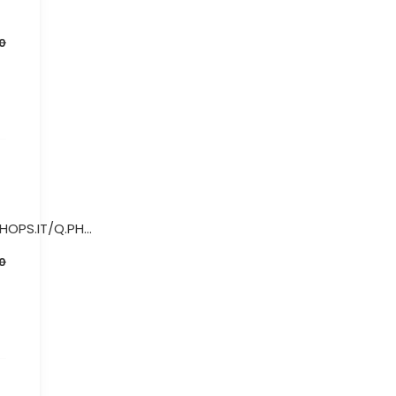
0
OPS.IT/Q.PH...
0